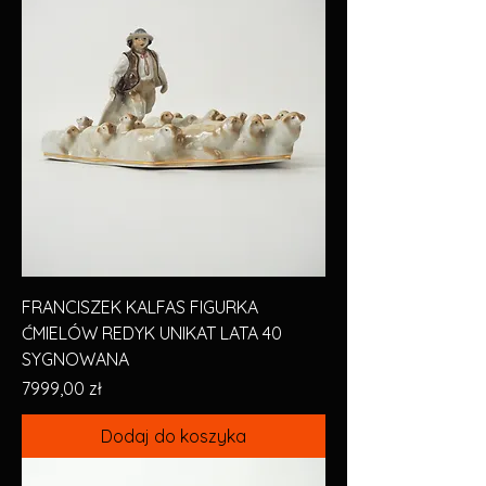
FRANCISZEK KALFAS FIGURKA
ĆMIELÓW REDYK UNIKAT LATA 40
SYGNOWANA
Cena
7999,00 zł
Dodaj do koszyka