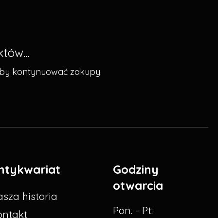
tów...
aby kontynuować zakupy.
ntykwariat
Godziny
otwarcia
sza historia
Pon. - Pt:
ontakt